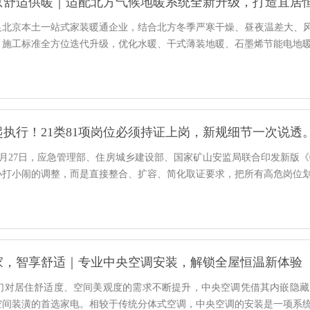
京舒适供暖｜适配北方气候地暖系统全新升级，打造宜居
足北京本土一站式家装暖通企业，结合北方冬季严寒干燥、昼夜温差大、
、施工标准全方位迭代升级，优化水暖、干式薄装地暖、石墨烯节能电地
起执行！21类81项岗位必须持证上岗，新规细节一次说透
5月27日，应急管理部、住房城乡建设部、国家矿山安监局联合印发新版《特
小打小闹的调整，而是直接整合、扩容、简化取证要求，把所有高危岗位
家，智享舒适｜专业中央空调安装，解锁全屋恒温新体验
对居住舒适度、空间美观度的需求不断提升，中央空调凭借其内嵌隐藏
空间装潢的首选家电。相较于传统分体式空调，中央空调的安装是一项系