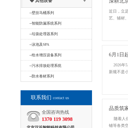
深耕北
◆ 其他设备
近日，立
--壁挂马桶系列
艺、辅材
--智能防漏系统系列
--垃圾处理器系列
--泳池及SPA
6月1日
--给水增压设备系列
2026年
--污水排放处理系统
新规不是
--防水卷材系列
联系我们
contact us
品质筑
全国咨询热线
1370 119 3098
随着人们
铺等各类
北京汉浜智能科技有限公司